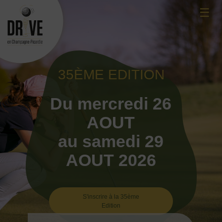
Skip
☰
to
content
35ÈME EDITION
Du mercredi 26
AOUT
au samedi 29
AOUT 2026
S'inscrire à la 35ème
Edition