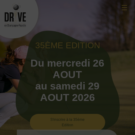
Skip
☰
to
content
35ÈME EDITION
Du mercredi 26
AOUT
au samedi 29
AOUT 2026
S'inscrire à la 35ème
Edition