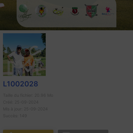
L1002028
Taille du fichier: 20.96 Mo
Créé: 25-09-2024
Mis à jour: 25-09-2024
Succès: 149