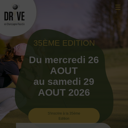
Skip
☰
to
content
35ÈME EDITION
Du mercredi 26
AOUT
au samedi 29
AOUT 2026
S'inscrire à la 35ème
Edition