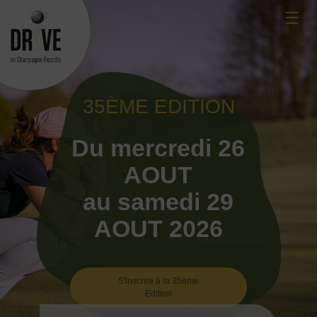
Skip
☰
to
content
35ÈME EDITION
Du mercredi 26
AOUT
au samedi 29
AOUT 2026
S'inscrire à la 35ème
Edition