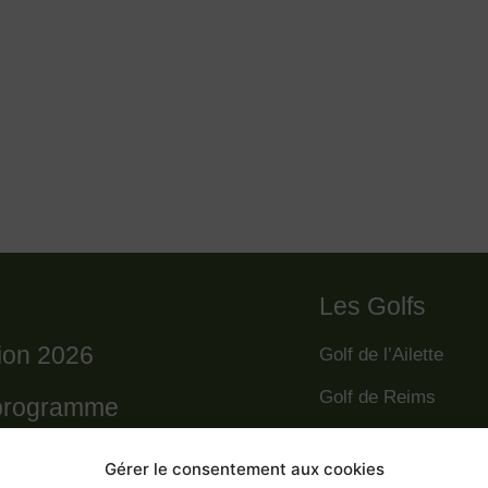
Les Golfs
tion 2026
Golf de l’Ailette
Golf de Reims
programme
Golf de la Grande R
règlement
Gérer le consentement aux cookies
Golf des Poursaude