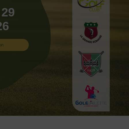
 29
26
on