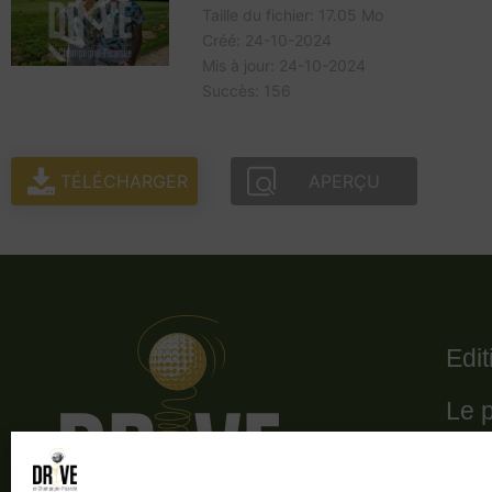
Taille du fichier: 17.05 Mo
Créé: 24-10-2024
Mis à jour: 24-10-2024
Succès: 156
TÉLÉCHARGER
APERÇU
Edi
Le 
Le 