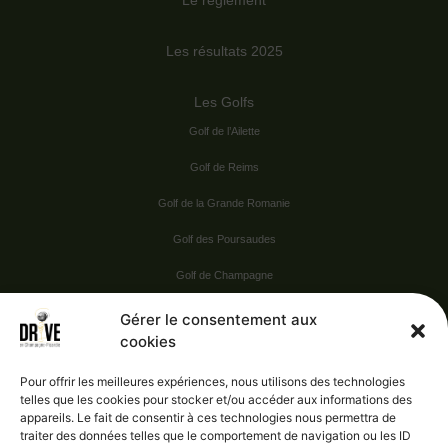
Le règlement
Les résultats 2025
Les Golfs
Golf de l’Ailette
Golf de Reims
Golf de la Grande Romanie
Golf des Poursaudes
Golf de Champagne
Golf du Val Secret
Gérer le consentement aux
cookies
Nos Sponsors
Pour offrir les meilleures expériences, nous utilisons des technologies
telles que les cookies pour stocker et/ou accéder aux informations des
appareils. Le fait de consentir à ces technologies nous permettra de
Vie pratique
traiter des données telles que le comportement de navigation ou les ID