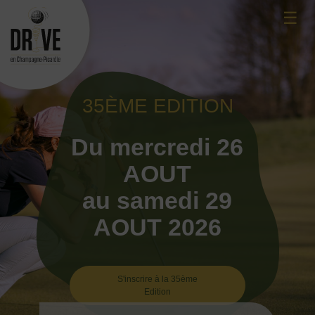
Skip
☰
to
content
35ÈME EDITION
Du mercredi 26
AOUT
au samedi 29
AOUT 2026
S'inscrire à la 35ème
Edition