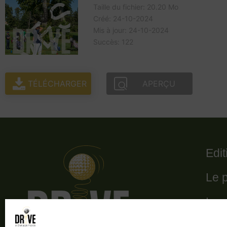
Taille du fichier: 20.20 Mo
Créé: 24-10-2024
Mis à jour: 24-10-2024
Succès: 122
TÉLÉCHARGER
APERÇU
Edi
Le 
Le 
Les