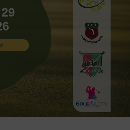
 29
26
on