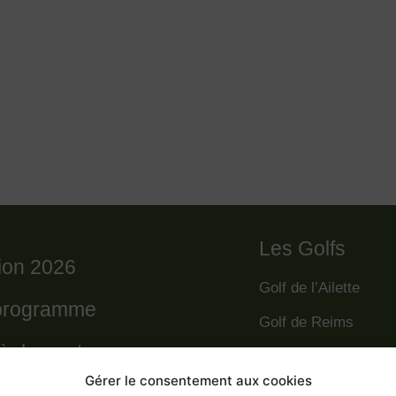
Les Golfs
tion 2026
Golf de l’Ailette
programme
Golf de Reims
règlement
Golf de la Grande R
Gérer le consentement aux cookies
Golf des Poursaude
 départs 2026