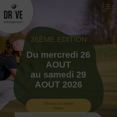
Skip
☰
to
content
35ÈME EDITION
Du mercredi 26
AOUT
au samedi 29
AOUT 2026
S'inscrire à la 35ème
Edition