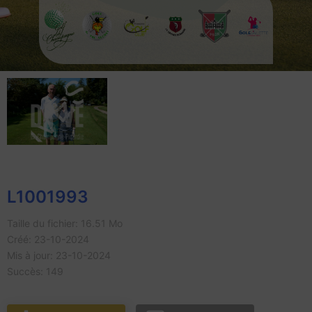
L1001993
Taille du fichier: 16.51 Mo
Créé: 23-10-2024
Mis à jour: 23-10-2024
Succès: 149