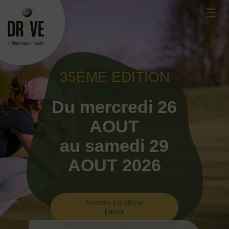
Skip
☰
to
content
35ÈME EDITION
Du mercredi 26
AOUT
au samedi 29
AOUT 2026
S'inscrire à la 35ème
Edition