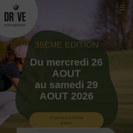
Skip
☰
to
content
35ÈME EDITION
Du mercredi 26
AOUT
au samedi 29
AOUT 2026
S'inscrire à la 35ème
Edition