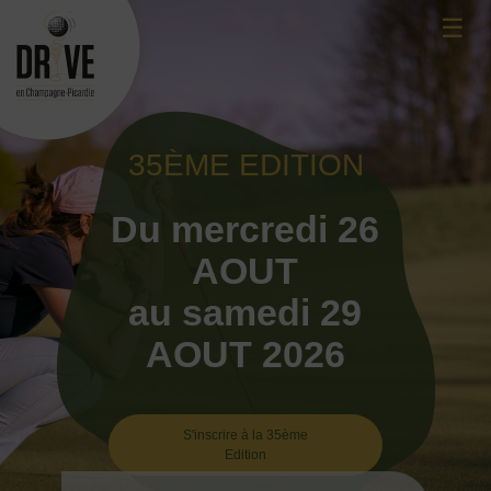
Skip
☰
to
content
35ÈME EDITION
Du mercredi 26
AOUT
au samedi 29
AOUT 2026
S'inscrire à la 35ème
Edition