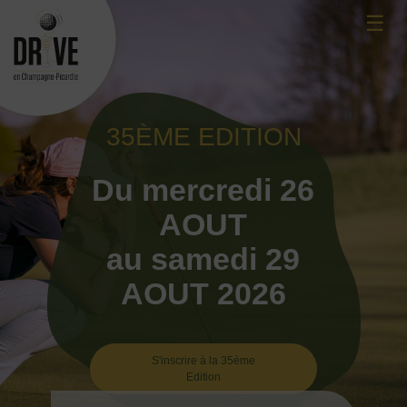
Skip
☰
to
content
35ÈME EDITION
Du mercredi 26
AOUT
au samedi 29
AOUT 2026
S'inscrire à la 35ème
Edition