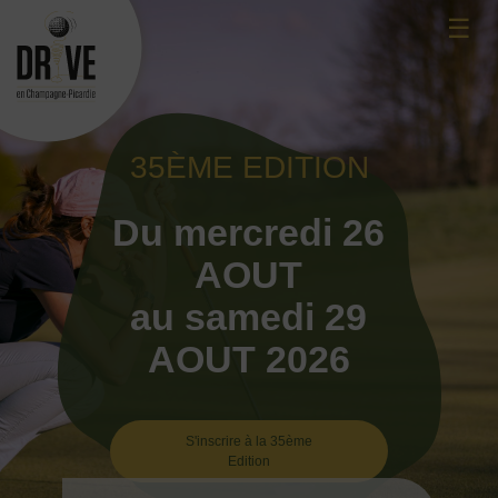
Skip
☰
to
content
35ÈME EDITION
Du mercredi 26
AOUT
au samedi 29
AOUT 2026
S'inscrire à la 35ème
Edition