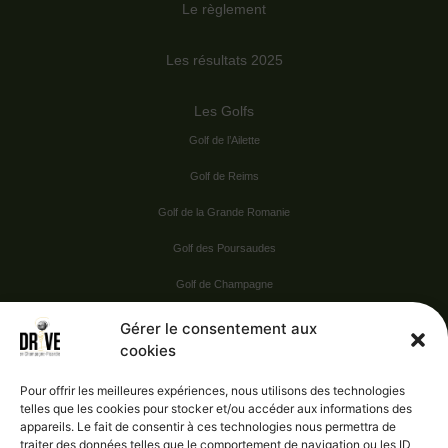
Le règlement
Les résultats 2025
Les Golfs
Golf de l’Ailette
Golf de Reims
Golf de la Grande Romanie
Golf des Poursaudes
Golf de Champagne
Golf du Val Secret
Gérer le consentement aux
cookies
Nos Sponsors
Pour offrir les meilleures expériences, nous utilisons des technologies
telles que les cookies pour stocker et/ou accéder aux informations des
appareils. Le fait de consentir à ces technologies nous permettra de
Vie pratique
traiter des données telles que le comportement de navigation ou les ID