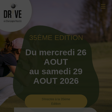
Skip
☰
to
content
35ÈME EDITION
Du mercredi 26
AOUT
au samedi 29
AOUT 2026
S'inscrire à la 35ème
Edition