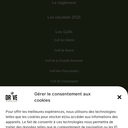
Le règlement
Les résultats 2025
Les Golfs
Golf de l’Ailette
Golf de Reims
Golf de la Grande Romanie
Golf des Poursaudes
Golf de Champagne
Golf du Val Secret
Gérer le consentement aux
cookies
Nos Sponsors
Pour offrir les meilleures expériences, nous utilisons des technologies
telles que les cookies pour stocker et/ou accéder aux informations des
appareils. Le fait de consentir à ces technologies nous permettra de
Vie pratique
traiter des données telles que le comportement de navigation ou les ID