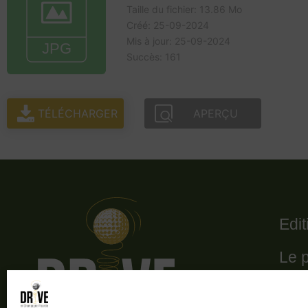
Taille du fichier: 13.86 Mo
Créé: 25-09-2024
Mis à jour: 25-09-2024
Succès: 161
TÉLÉCHARGER
APERÇU
Edi
Le 
Le 