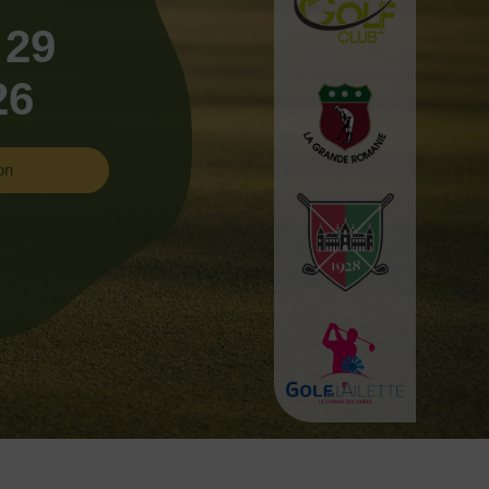
 29
26
on