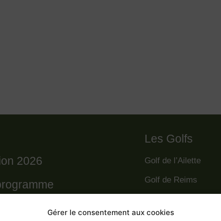
Les Golfs
tion 2026
Golf de l’Ailette
Golf de Reims
programme
Golf de la Grande R
règlement
Gérer le consentement aux cookies
Golf des Poursaude