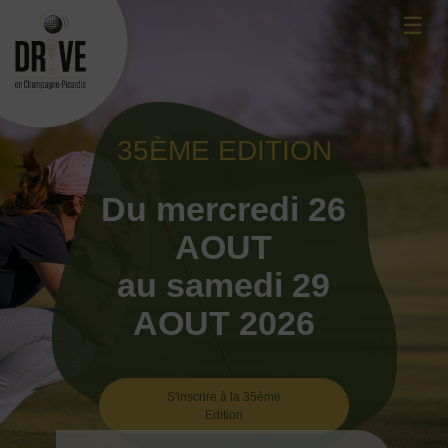
Skip
☰
to
content
35ÈME EDITION
Du mercredi 26
AOUT
au samedi 29
AOUT 2026
S'inscrire à la 35ème
Edition