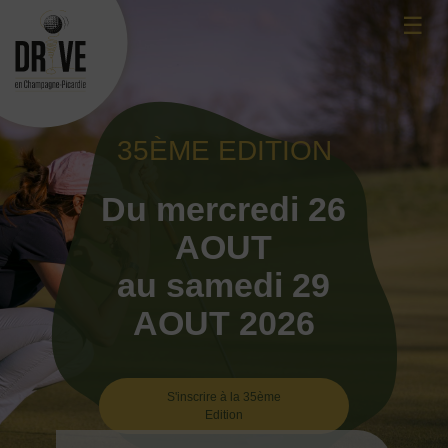
Skip
☰
to
content
35ÈME EDITION
Du mercredi 26
AOUT
au samedi 29
AOUT 2026
S'inscrire à la 35ème
Edition