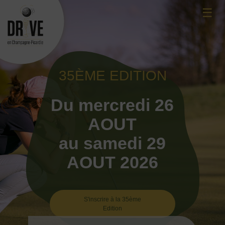
Skip
☰
to
content
35ÈME EDITION
Du mercredi 26
AOUT
au samedi 29
AOUT 2026
S'inscrire à la 35ème
Edition