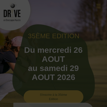
Skip
☰
to
content
35ÈME EDITION
Du mercredi 26
AOUT
au samedi 29
AOUT 2026
S'inscrire à la 35ème
Edition