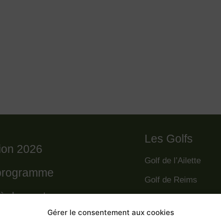
Les Golfs
tion 2026
Golf de l’Ailette
programme
Golf de Reims
règlement
Golf de la Grande R
Gérer le consentement aux cookies
Golf des Poursaude
 départs 2026