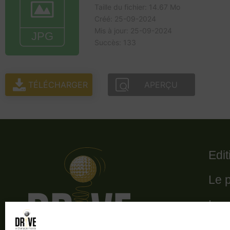
Taille du fichier: 14.67 Mo
Créé: 25-09-2024
Mis à jour: 25-09-2024
Succès: 133
TÉLÉCHARGER
APERÇU
Edi
Le 
Le 
Les