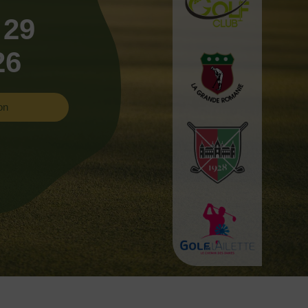
 29
26
on