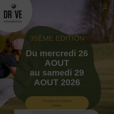
Skip
☰
to
content
35ÈME EDITION
Du mercredi 26
AOUT
au samedi 29
AOUT 2026
S'inscrire à la 35ème
Edition