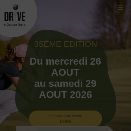
Skip
☰
to
content
35ÈME EDITION
Du mercredi 26
AOUT
au samedi 29
AOUT 2026
S'inscrire à la 35ème
Edition