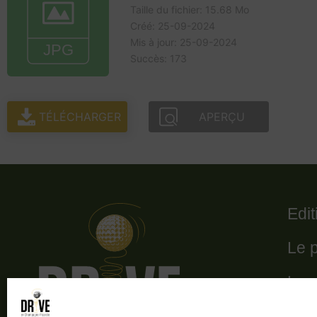
Taille du fichier: 15.68 Mo
Créé: 25-09-2024
Mis à jour: 25-09-2024
Succès: 173
TÉLÉCHARGER
APERÇU
Edi
Le 
Le 
Les