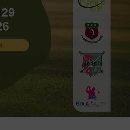
 29
26
on