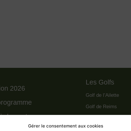
Les Golfs
tion 2026
Golf de l’Ailette
programme
Golf de Reims
règlement
Golf de la Grande R
Gérer le consentement aux cookies
Golf des Poursaude
 départs 2026