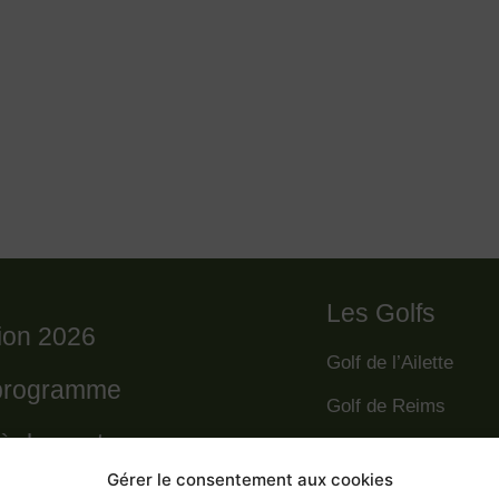
Les Golfs
tion 2026
Golf de l’Ailette
programme
Golf de Reims
règlement
Golf de la Grande R
Gérer le consentement aux cookies
Golf des Poursaude
 départs 2026