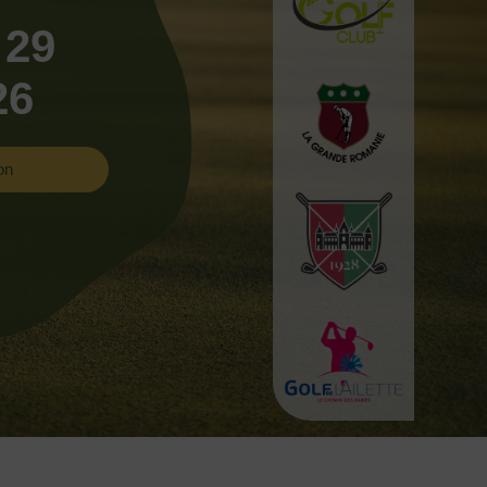
 29
26
on