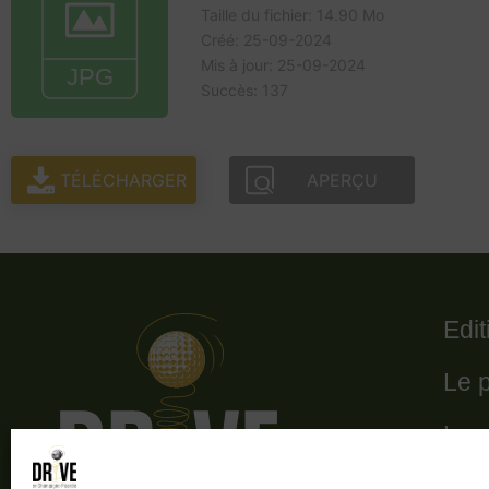
Taille du fichier: 14.90 Mo
Créé: 25-09-2024
Mis à jour: 25-09-2024
Succès: 137
TÉLÉCHARGER
APERÇU
Edi
Le 
Le 
Les