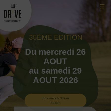
Skip
☰
to
content
35ÈME EDITION
Du mercredi 26
AOUT
au samedi 29
AOUT 2026
S'inscrire à la 35ème
Edition