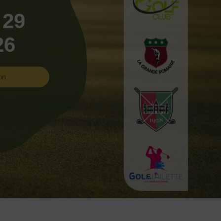
 29
26
on