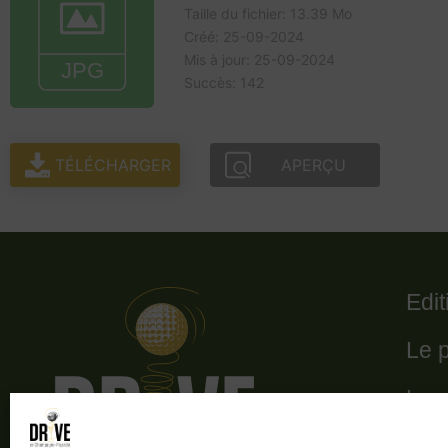
Taille du fichier: 13.39 Mo
Créé: 25-09-2024
Mis à jour: 25-09-2024
Succès: 142
TÉLÉCHARGER
APERÇU
Edi
Le 
Le 
Les