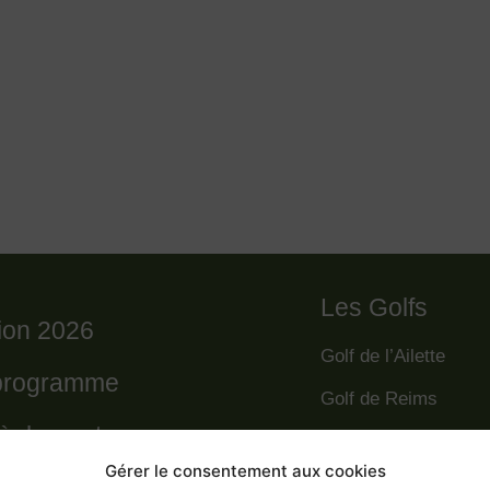
Les Golfs
tion 2026
Golf de l’Ailette
programme
Golf de Reims
règlement
Golf de la Grande R
Gérer le consentement aux cookies
Golf des Poursaude
 départs 2026