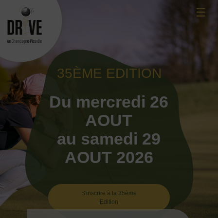
Skip
☰
to
content
35ÈME EDITION
Du mercredi 26
AOUT
au samedi 29
AOUT 2026
S'inscrire à la 35ème
Edition