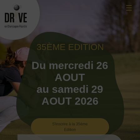
Skip
☰
to
content
35ÈME EDITION
Du mercredi 26
AOUT
au samedi 29
AOUT 2026
S'inscrire à la 35ème
Edition