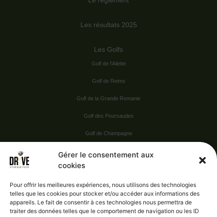
Le règlement
Les résultats 2025
Les Golfs
Golf de l’Ailette
Golf de Reims
Golf de la Grande Romanie
Golf des Poursaudes
Golf de Champagne
Golf du Val Secret
Gérer le consentement aux
cookies
Nos Sponsors
Pour offrir les meilleures expériences, nous utilisons des technologies
telles que les cookies pour stocker et/ou accéder aux informations des
appareils. Le fait de consentir à ces technologies nous permettra de
Vie pratique
traiter des données telles que le comportement de navigation ou les ID