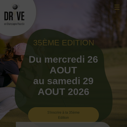
Skip
☰
to
content
35ÈME EDITION
Du mercredi 26
AOUT
au samedi 29
AOUT 2026
S'inscrire à la 35ème
Edition