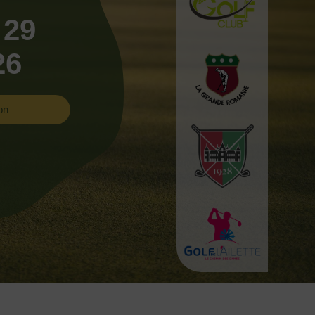
 29
26
on