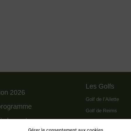
Les Golfs
tion 2026
Golf de l’Ailette
programme
Golf de Reims
règlement
Golf de la Grande R
Gérer le consentement aux cookies