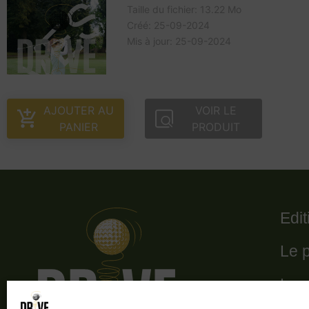
Taille du fichier: 13.22 Mo
Créé: 25-09-2024
Mis à jour: 25-09-2024
AJOUTER AU
VOIR LE
PANIER
PRODUIT
Edi
Le 
Le 