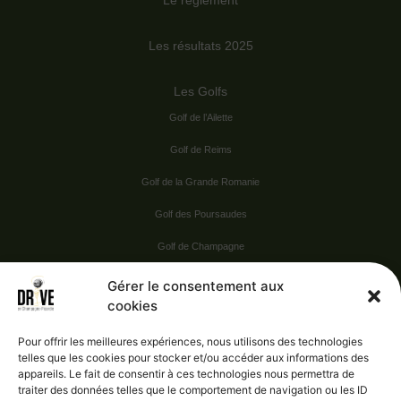
Le règlement
Les résultats 2025
Les Golfs
Golf de l’Ailette
Golf de Reims
Golf de la Grande Romanie
Golf des Poursaudes
Golf de Champagne
Golf du Val Secret
Gérer le consentement aux
cookies
Nos Sponsors
Pour offrir les meilleures expériences, nous utilisons des technologies
telles que les cookies pour stocker et/ou accéder aux informations des
appareils. Le fait de consentir à ces technologies nous permettra de
Vie pratique
traiter des données telles que le comportement de navigation ou les ID