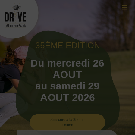
Skip
☰
to
content
35ÈME EDITION
Du mercredi 26
AOUT
au samedi 29
AOUT 2026
S'inscrire à la 35ème
Edition