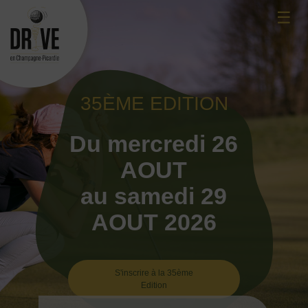
Skip
☰
to
content
35ÈME EDITION
Du mercredi 26
AOUT
au samedi 29
AOUT 2026
S'inscrire à la 35ème
Edition