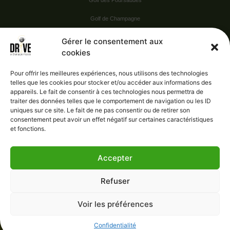
Golf des Poursaudes
Golf de Champagne
Golf du Val Secret
Gérer le consentement aux
cookies
Nos Sponsors
Pour offrir les meilleures expériences, nous utilisons des technologies
telles que les cookies pour stocker et/ou accéder aux informations des
appareils. Le fait de consentir à ces technologies nous permettra de
Vie pratique
traiter des données telles que le comportement de navigation ou les ID
uniques sur ce site. Le fait de ne pas consentir ou de retirer son
Nous contacter
consentement peut avoir un effet négatif sur certaines caractéristiques
et fonctions.
Accepter
Administration
Confidentialité
Refuser
Mentions légales
Gérer le consentement
Voir les préférences
Conditions générales de vente
Confidentialité
e-Progest
- 2023