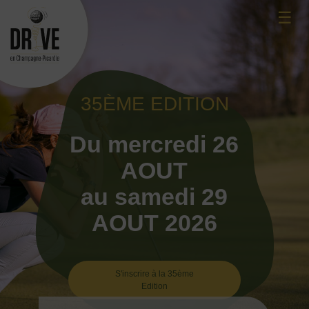
Skip
☰
to
content
35ÈME EDITION
Du mercredi 26
AOUT
au samedi 29
AOUT 2026
S'inscrire à la 35ème
Edition