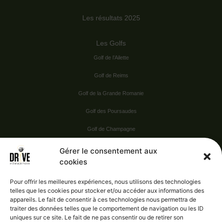
Les résultats 2025
Les Golfs
Golf de l’Ailette
Golf de Reims
Golf de la Grande Romanie
Golf des Poursaudes
Golf de Champagne
Golf du Val Secret
Gérer le consentement aux
cookies
Nos Sponsors
Pour offrir les meilleures expériences, nous utilisons des technologies
telles que les cookies pour stocker et/ou accéder aux informations des
appareils. Le fait de consentir à ces technologies nous permettra de
Vie pratique
traiter des données telles que le comportement de navigation ou les ID
uniques sur ce site. Le fait de ne pas consentir ou de retirer son