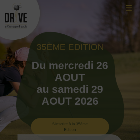
Skip
☰
to
content
35ÈME EDITION
Du mercredi 26
AOUT
au samedi 29
AOUT 2026
S'inscrire à la 35ème
Edition