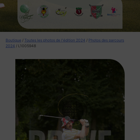
Boutique
/
Toutes les photos de l'édition 2024
/
Photos des parcours
2024
/ L1005948