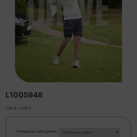
L1005948
1,00
€
–
5,00
€
Format de votre photo