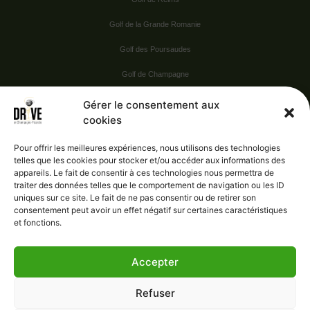
Golf de la Grande Romanie
Golf des Poursaudes
Golf de Champagne
Golf du Val Secret
Gérer le consentement aux
cookies
Nos Sponsors
Pour offrir les meilleures expériences, nous utilisons des technologies
telles que les cookies pour stocker et/ou accéder aux informations des
appareils. Le fait de consentir à ces technologies nous permettra de
Vie pratique
traiter des données telles que le comportement de navigation ou les ID
uniques sur ce site. Le fait de ne pas consentir ou de retirer son
Nous contacter
consentement peut avoir un effet négatif sur certaines caractéristiques
et fonctions.
Accepter
Administration
Confidentialité
Refuser
Mentions légales
Gérer le consentement