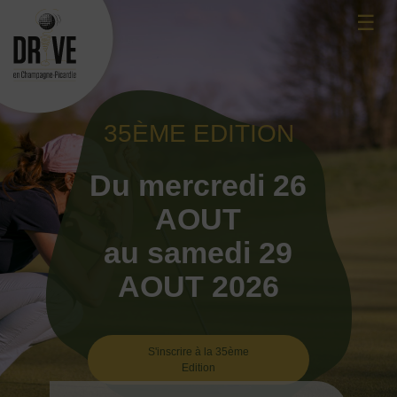
Skip
☰
to
content
35ÈME EDITION
Du mercredi 26
AOUT
au samedi 29
AOUT 2026
S'inscrire à la 35ème
Edition