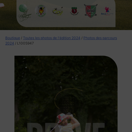
Boutique
/
Toutes les photos de l'édition 2024
/
Photos des parcours
2024
/ L1005947