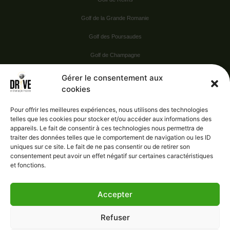
Golf de la Grande Romanie
Golf des Poursaudes
Golf de Champagne
Golf du Val Secret
Gérer le consentement aux
cookies
Nos Sponsors
Pour offrir les meilleures expériences, nous utilisons des technologies
telles que les cookies pour stocker et/ou accéder aux informations des
appareils. Le fait de consentir à ces technologies nous permettra de
Vie pratique
traiter des données telles que le comportement de navigation ou les ID
uniques sur ce site. Le fait de ne pas consentir ou de retirer son
Nous contacter
consentement peut avoir un effet négatif sur certaines caractéristiques
et fonctions.
Accepter
Administration
Confidentialité
Refuser
Mentions légales
Gérer le consentement