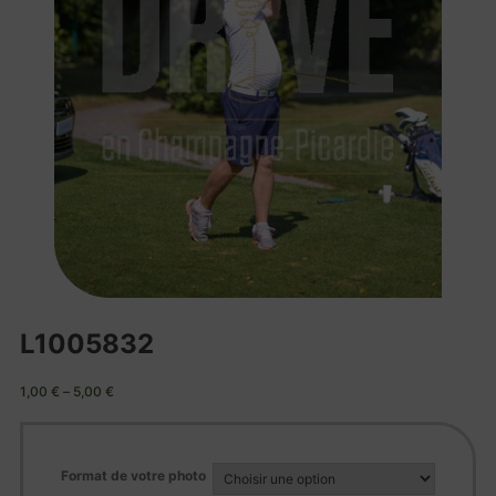
L1005832
1,00
€
–
5,00
€
Format de votre photo