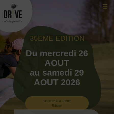
Skip
☰
to
content
35ÈME EDITION
Du mercredi 26
AOUT
au samedi 29
AOUT 2026
S'inscrire à la 35ème
Edition