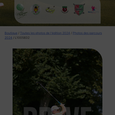
Boutique
/
Toutes les photos de l'édition 2024
/
Photos des parcours
2024
/ L1005832