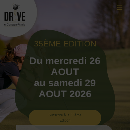
Skip
☰
to
content
35ÈME EDITION
Du mercredi 26
AOUT
au samedi 29
AOUT 2026
S'inscrire à la 35ème
Edition