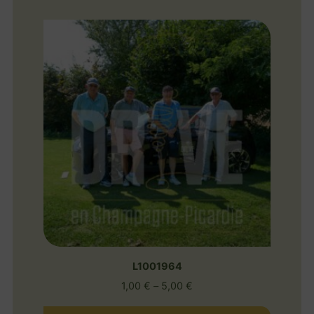
L1001964
1,00
€
–
5,00
€