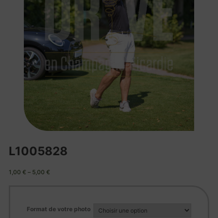
L1005828
1,00
€
–
5,00
€
Format de votre photo