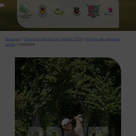
Boutique
/
Toutes les photos de l'édition 2024
/
Photos des parcours
2024
/ L1005828