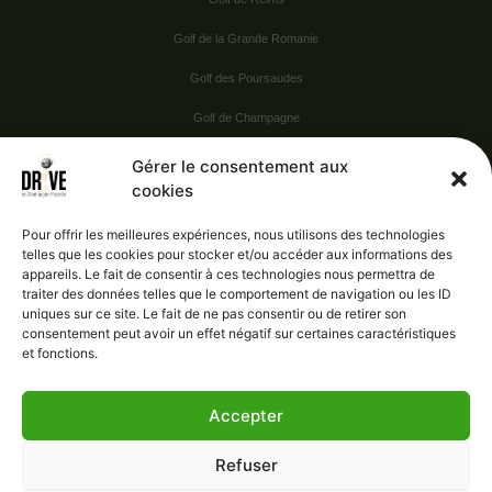
Golf de la Grande Romanie
Golf des Poursaudes
Golf de Champagne
Golf du Val Secret
Gérer le consentement aux
cookies
Nos Sponsors
Pour offrir les meilleures expériences, nous utilisons des technologies
telles que les cookies pour stocker et/ou accéder aux informations des
appareils. Le fait de consentir à ces technologies nous permettra de
Vie pratique
traiter des données telles que le comportement de navigation ou les ID
uniques sur ce site. Le fait de ne pas consentir ou de retirer son
Nous contacter
consentement peut avoir un effet négatif sur certaines caractéristiques
et fonctions.
Accepter
Administration
Confidentialité
Refuser
Mentions légales
Gérer le consentement