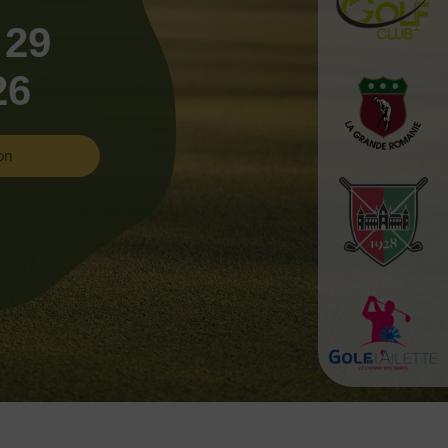
 29
26
on