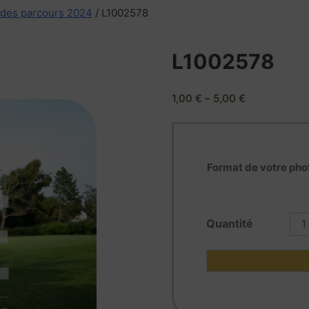
 des parcours 2024
/ L1002578
L1002578
1,00
€
–
5,00
€
Format de votre pho
quan
de
L10