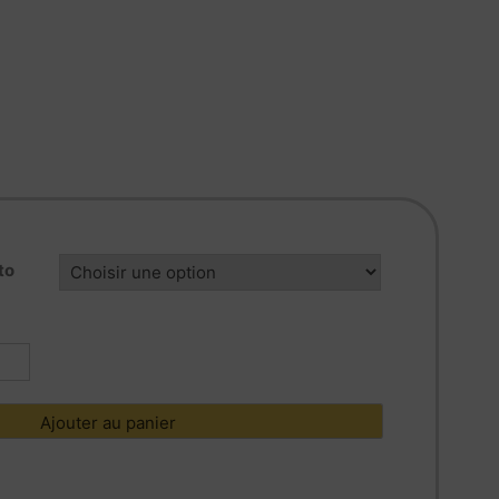
to
tité
02578
Ajouter au panier