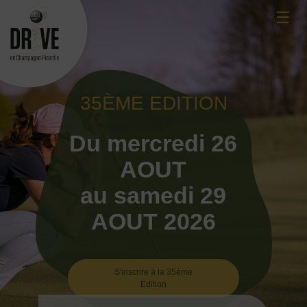
Skip
☰
to
content
35ÈME EDITION
Du mercredi 26
AOUT
au samedi 29
AOUT 2026
S'inscrire à la 35ème
Edition