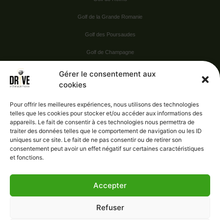
Golf de la Grande Romanie
Golf des Poursaudes
Golf de Champagne
Golf du Val Secret
Gérer le consentement aux
cookies
Nos Sponsors
Pour offrir les meilleures expériences, nous utilisons des technologies
telles que les cookies pour stocker et/ou accéder aux informations des
appareils. Le fait de consentir à ces technologies nous permettra de
Vie pratique
traiter des données telles que le comportement de navigation ou les ID
uniques sur ce site. Le fait de ne pas consentir ou de retirer son
Nous contacter
consentement peut avoir un effet négatif sur certaines caractéristiques
et fonctions.
Accepter
Administration
Confidentialité
Refuser
Mentions légales
Gérer le consentement