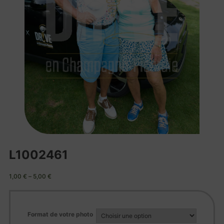
L1002461
1,00
€
–
5,00
€
Format de votre photo