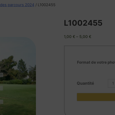
 des parcours 2024
/ L1002455
L1002455
1,00
€
–
5,00
€
Format de votre pho
quan
de
L10