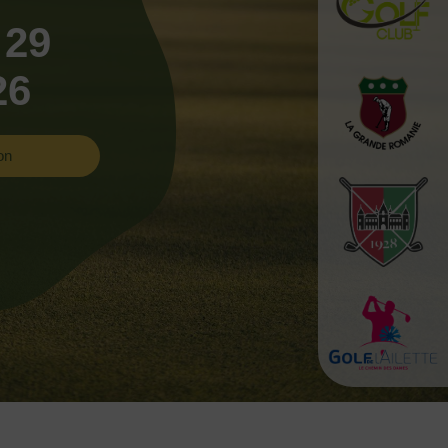
 29
26
on