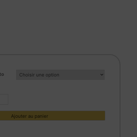
to
tité
02455
Ajouter au panier