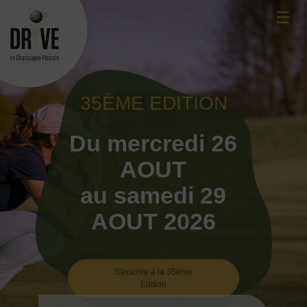
Skip
☰
to
content
35ÈME EDITION
Du mercredi 26
AOUT
au samedi 29
AOUT 2026
S'inscrire à la 35ème
Edition