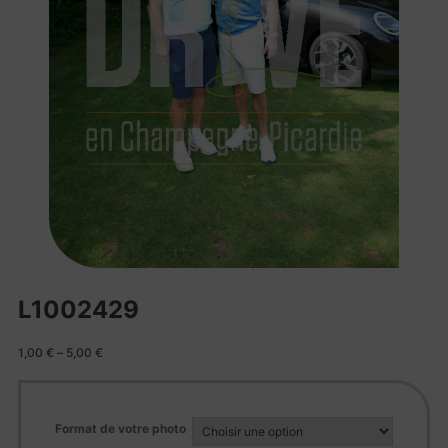
L1002429
1,00
€
–
5,00
€
Format de votre photo