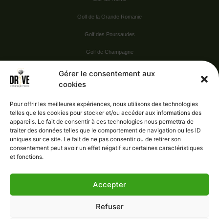
Golf de la Grande Romanie
Golf des Poursaudes
Golf de Champagne
Golf du Val Secret
Gérer le consentement aux
cookies
Nos Sponsors
Pour offrir les meilleures expériences, nous utilisons des technologies
telles que les cookies pour stocker et/ou accéder aux informations des
appareils. Le fait de consentir à ces technologies nous permettra de
Vie pratique
traiter des données telles que le comportement de navigation ou les ID
uniques sur ce site. Le fait de ne pas consentir ou de retirer son
Nous contacter
consentement peut avoir un effet négatif sur certaines caractéristiques
et fonctions.
Accepter
Administration
Confidentialité
Refuser
Mentions légales
Gérer le consentement