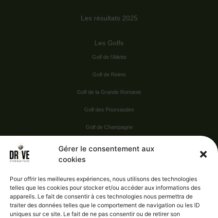
Les résultats 2025
Les Golfs
Golf de l’Ailette
Golf de Reims
Golf de la Grande Romanie
Golf des Poursaudes
Golf de Champagne
Golf du Val Secret
Gérer le consentement aux
cookies
Nos Sponsors
Pour offrir les meilleures expériences, nous utilisons des technologies
telles que les cookies pour stocker et/ou accéder aux informations des
appareils. Le fait de consentir à ces technologies nous permettra de
Vie pratique
traiter des données telles que le comportement de navigation ou les ID
uniques sur ce site. Le fait de ne pas consentir ou de retirer son