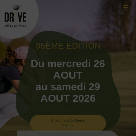
Skip
☰
to
content
35ÈME EDITION
Du mercredi 26
AOUT
au samedi 29
AOUT 2026
S'inscrire à la 35ème
Edition