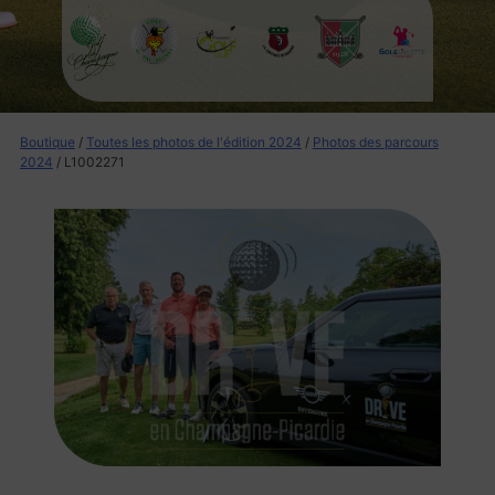
Boutique
/
Toutes les photos de l'édition 2024
/
Photos des parcours
2024
/ L1002271