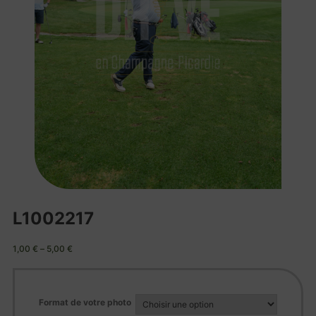
L1002217
1,00
€
–
5,00
€
Format de votre photo