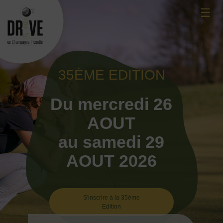
Skip
☰
to
content
35ÈME EDITION
Du mercredi 26
AOUT
au samedi 29
AOUT 2026
S'inscrire à la 35ème
Edition