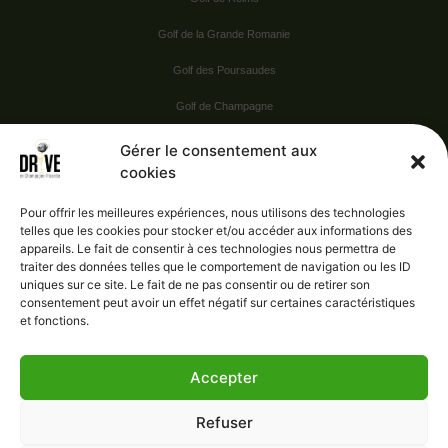
Golf de la Grande Romanie
Golf des Poursaudes
Golf de Champagne
Golf du Val Secret
Gérer le consentement aux
cookies
Nos Sponsors
Pour offrir les meilleures expériences, nous utilisons des technologies
telles que les cookies pour stocker et/ou accéder aux informations des
appareils. Le fait de consentir à ces technologies nous permettra de
Vie pratique
traiter des données telles que le comportement de navigation ou les ID
uniques sur ce site. Le fait de ne pas consentir ou de retirer son
Nous contacter
consentement peut avoir un effet négatif sur certaines caractéristiques
et fonctions.
Accepter
Administration
Confidentialité
Refuser
Mentions légales
Gérer le consentement