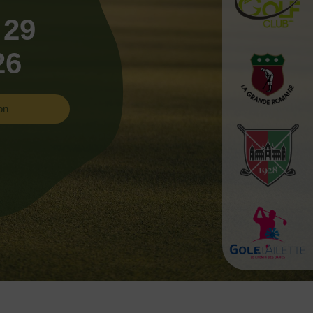
 29
26
on