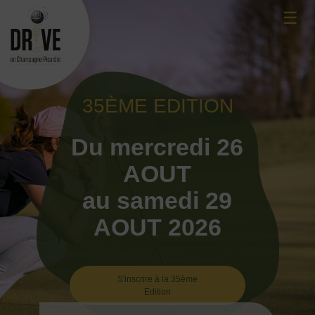
Skip
☰
to
content
35ÈME EDITION
Du mercredi 26
AOUT
au samedi 29
AOUT 2026
S'inscrire à la 35ème
Edition