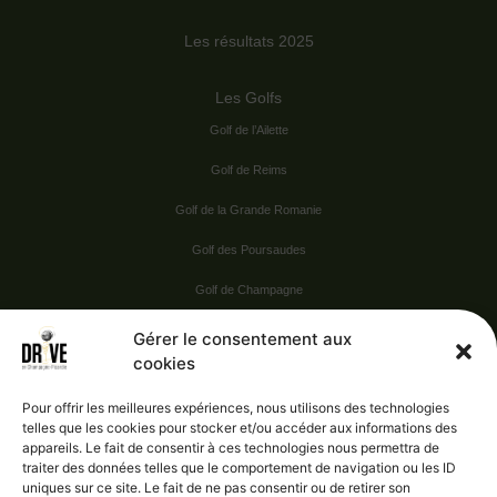
Les résultats 2025
Les Golfs
Golf de l’Ailette
Golf de Reims
Golf de la Grande Romanie
Golf des Poursaudes
Golf de Champagne
Golf du Val Secret
Gérer le consentement aux
cookies
Nos Sponsors
Pour offrir les meilleures expériences, nous utilisons des technologies
telles que les cookies pour stocker et/ou accéder aux informations des
appareils. Le fait de consentir à ces technologies nous permettra de
Vie pratique
traiter des données telles que le comportement de navigation ou les ID
uniques sur ce site. Le fait de ne pas consentir ou de retirer son