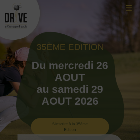
Skip
☰
to
content
35ÈME EDITION
Du mercredi 26
AOUT
au samedi 29
AOUT 2026
S'inscrire à la 35ème
Edition