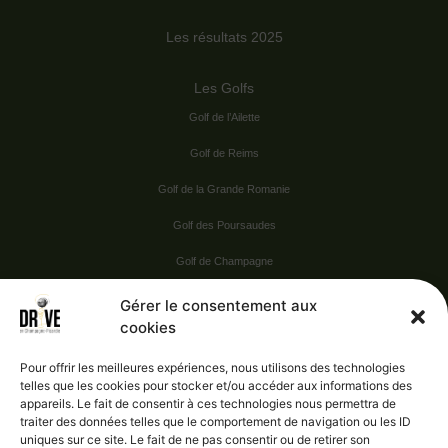
Les résultats 2025
Les Golfs
Golf de l’Ailette
Golf de Reims
Golf de la Grande Romanie
Golf des Poursaudes
Golf de Champagne
Golf du Val Secret
Gérer le consentement aux
cookies
Nos Sponsors
Pour offrir les meilleures expériences, nous utilisons des technologies
telles que les cookies pour stocker et/ou accéder aux informations des
appareils. Le fait de consentir à ces technologies nous permettra de
Vie pratique
traiter des données telles que le comportement de navigation ou les ID
uniques sur ce site. Le fait de ne pas consentir ou de retirer son