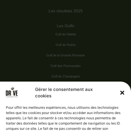
Les résultats 2025
Les Golfs
Golf de l’Ailette
Golf de Reims
Golf de la Grande Romanie
Golf des Poursaudes
Golf de Champagne
Golf du Val Secret
Gérer le consentement aux
cookies
Nos Sponsors
Pour offrir les meilleures expériences, nous utilisons des technologies
telles que les cookies pour stocker et/ou accéder aux informations des
appareils. Le fait de consentir à ces technologies nous permettra de
Vie pratique
traiter des données telles que le comportement de navigation ou les ID
uniques sur ce site. Le fait de ne pas consentir ou de retirer son