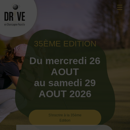
Skip
☰
to
content
35ÈME EDITION
Du mercredi 26
AOUT
au samedi 29
AOUT 2026
S'inscrire à la 35ème
Edition