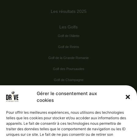
Les résultats 2025
Les Golfs
Golf de l’Ailette
Golf de Reims
Golf de la Grande Romanie
Golf des Poursaudes
Golf de Champagne
Golf du Val Secret
Gérer le consentement aux
cookies
Nos Sponsors
Pour offrir les meilleures expériences, nous utilisons des technologies
telles que les cookies pour stocker et/ou accéder aux informations des
appareils. Le fait de consentir à ces technologies nous permettra de
Vie pratique
traiter des données telles que le comportement de navigation ou les ID
uniques sur ce site. Le fait de ne pas consentir ou de retirer son