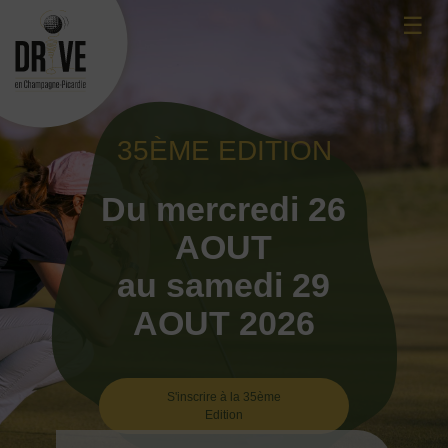
Skip
☰
to
content
35ÈME EDITION
Du mercredi 26
AOUT
au samedi 29
AOUT 2026
S'inscrire à la 35ème
Edition