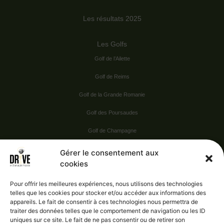
Les résultats 2025
Les Golfs
Golf de l’Ailette
Golf de Reims
Golf de la Grande Romanie
Golf des Poursaudes
Golf de Champagne
Golf du Val Secret
Gérer le consentement aux
cookies
Nos Sponsors
Pour offrir les meilleures expériences, nous utilisons des technologies
telles que les cookies pour stocker et/ou accéder aux informations des
appareils. Le fait de consentir à ces technologies nous permettra de
Vie pratique
traiter des données telles que le comportement de navigation ou les ID
uniques sur ce site. Le fait de ne pas consentir ou de retirer son