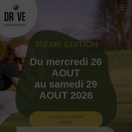
Skip
☰
to
content
35ÈME EDITION
Du mercredi 26
AOUT
au samedi 29
AOUT 2026
S'inscrire à la 35ème
Edition